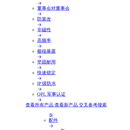
董事会对董事会
防篡改
非磁性
高频率
极端暴露
坚固耐用
快速锁定
IP 级防水
QPL 军事认证
查看所有产品
查看新产品
交叉参考搜索
配件