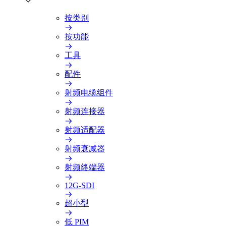
按类别
按功能
工具
配件
射频电缆组件
射频连接器
射频适配器
射频衰减器
射频终端器
12G-SDI
超小型
低 PIM