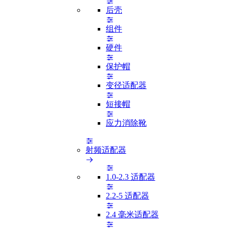
后壳
组件
硬件
保护帽
变径适配器
短接帽
应力消除靴
射频适配器
1.0-2.3 适配器
2.2-5 适配器
2.4 毫米适配器