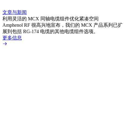
文章与新闻
文章
利用灵活的 MCX 同轴电缆组件优化紧凑空间
扩展
Amphenol RF 很高兴地宣布，我们的 MCX 产品系列已扩
Amp
展到包括 RG-174 电缆的其他电缆组件选项。
为各
更多信息
更多