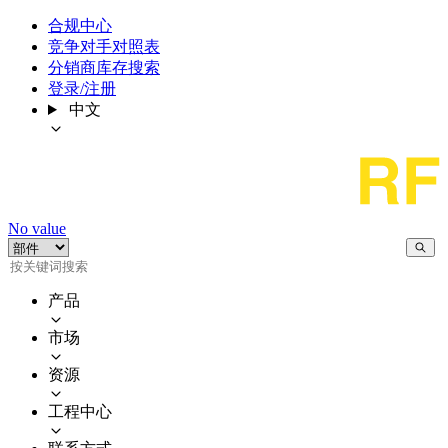
合规中心
竞争对手对照表
分销商库存搜索
登录/注册
中文
No value
产品
市场
资源
工程中心