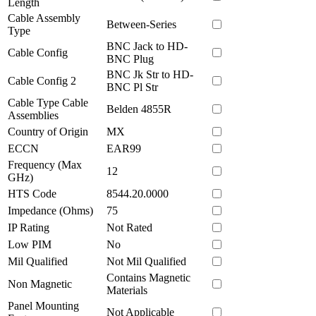
Length
Cable Assembly
Between-Series
Type
BNC Jack to HD-
Cable Config
BNC Plug
BNC Jk Str to HD-
Cable Config 2
BNC Pl Str
Cable Type Cable
Belden 4855R
Assemblies
Country of Origin
MX
ECCN
EAR99
Frequency (Max
12
GHz)
HTS Code
8544.20.0000
Impedance (Ohms)
75
IP Rating
Not Rated
Low PIM
No
Mil Qualified
Not Mil Qualified
Contains Magnetic
Non Magnetic
Materials
Panel Mounting
Not Applicable