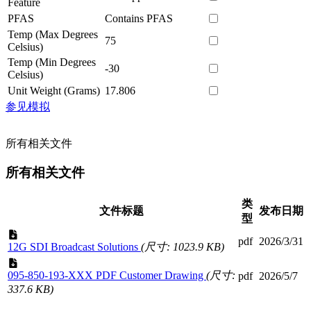
Feature
PFAS
Contains PFAS
Temp (Max Degrees
75
Celsius)
Temp (Min Degrees
-30
Celsius)
Unit Weight (Grams)
17.806
参见模拟
所有相关文件
所有相关文件
类
文件标题
发布日期
型
pdf
2026/3/31
12G SDI Broadcast Solutions
(尺寸: 1023.9 KB)
095-850-193-XXX PDF Customer Drawing
(尺寸:
pdf
2026/5/7
337.6 KB)