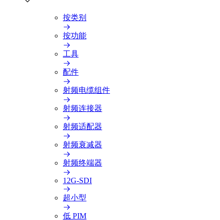
按类别
按功能
工具
配件
射频电缆组件
射频连接器
射频适配器
射频衰减器
射频终端器
12G-SDI
超小型
低 PIM