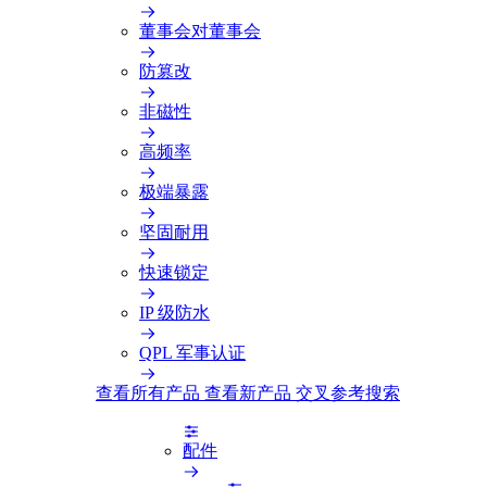
董事会对董事会
防篡改
非磁性
高频率
极端暴露
坚固耐用
快速锁定
IP 级防水
QPL 军事认证
查看所有产品
查看新产品
交叉参考搜索
配件