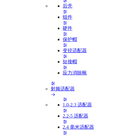
后壳
组件
硬件
保护帽
变径适配器
短接帽
应力消除靴
射频适配器
1.0-2.3 适配器
2.2-5 适配器
2.4 毫米适配器