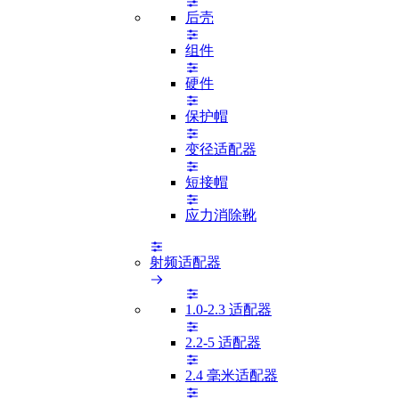
后壳
组件
硬件
保护帽
变径适配器
短接帽
应力消除靴
射频适配器
1.0-2.3 适配器
2.2-5 适配器
2.4 毫米适配器