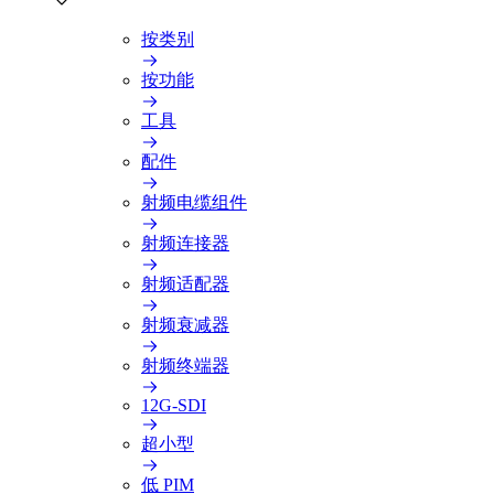
按类别
按功能
工具
配件
射频电缆组件
射频连接器
射频适配器
射频衰减器
射频终端器
12G-SDI
超小型
低 PIM