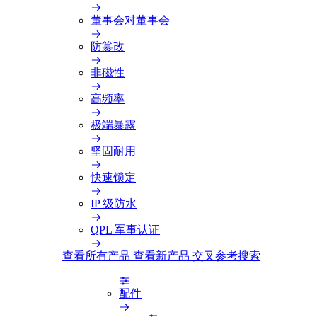
董事会对董事会
防篡改
非磁性
高频率
极端暴露
坚固耐用
快速锁定
IP 级防水
QPL 军事认证
查看所有产品
查看新产品
交叉参考搜索
配件