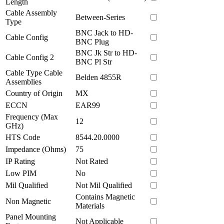
Length
Cable Assembly
Between-Series
Type
BNC Jack to HD-
Cable Config
BNC Plug
BNC Jk Str to HD-
Cable Config 2
BNC Pl Str
Cable Type Cable
Belden 4855R
Assemblies
Country of Origin
MX
ECCN
EAR99
Frequency (Max
12
GHz)
HTS Code
8544.20.0000
Impedance (Ohms)
75
IP Rating
Not Rated
Low PIM
No
Mil Qualified
Not Mil Qualified
Contains Magnetic
Non Magnetic
Materials
Panel Mounting
Not Applicable