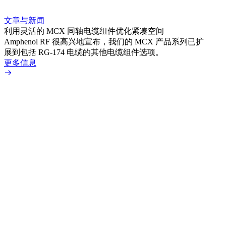
文章与新闻
文章
利用灵活的 MCX 同轴电缆组件优化紧凑空间
扩展
Amphenol RF 很高兴地宣布，我们的 MCX 产品系列已扩
Amp
展到包括 RG-174 电缆的其他电缆组件选项。
为各
更多信息
更多