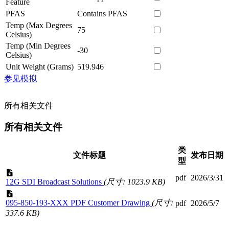
Feature
PFAS
Contains PFAS
Temp (Max Degrees
75
Celsius)
Temp (Min Degrees
-30
Celsius)
Unit Weight (Grams)
519.946
参见模拟
所有相关文件
所有相关文件
类
文件标题
发布日期
型
pdf
2026/3/31
12G SDI Broadcast Solutions
(尺寸: 1023.9 KB)
095-850-193-XXX PDF Customer Drawing
(尺寸:
pdf
2026/5/7
337.6 KB)