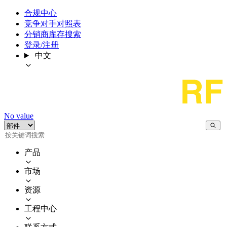
合规中心
竞争对手对照表
分销商库存搜索
登录/注册
中文
No value
产品
市场
资源
工程中心