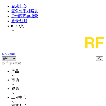
合规中心
竞争对手对照表
分销商库存搜索
登录/注册
中文
No value
产品
市场
资源
工程中心