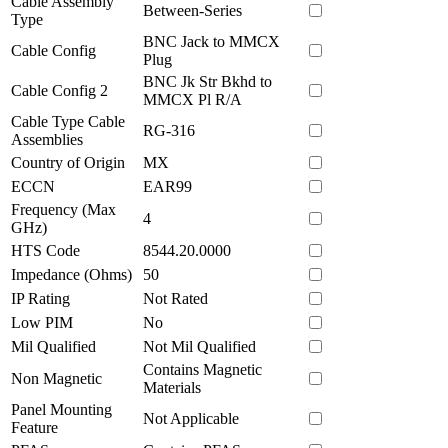
Cable Assembly
Between-Series
Type
BNC Jack to MMCX
Cable Config
Plug
BNC Jk Str Bkhd to
Cable Config 2
MMCX Pl R/A
Cable Type Cable
RG-316
Assemblies
Country of Origin
MX
ECCN
EAR99
Frequency (Max
4
GHz)
HTS Code
8544.20.0000
Impedance (Ohms)
50
IP Rating
Not Rated
Low PIM
No
Mil Qualified
Not Mil Qualified
Contains Magnetic
Non Magnetic
Materials
Panel Mounting
Not Applicable
Feature