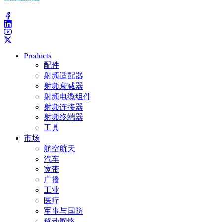
(203) 743-9272
Products
配件
射频适配器
射频衰减器
射频电缆组件
射频连接器
射频终端器
工具
市场
航空航天
汽车
宽带
广播
工业
医疗
军事与国防
移动网络