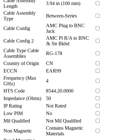
Cable Assembly
3.94 in (100 mm)
Length
Cable Assembly
Between-Series
Type
AMC Plug to BNC
Cable Config
Jack
AMC Pl R/A to BNC
Cable Config 2
Jk Str Bkhd
Cable Type Cable
RG-178
Assemblies
Country of Origin
CN
ECCN
EAR99
Frequency (Max
4
GHz)
HTS Code
8544.20.0000
Impedance (Ohms)
50
IP Rating
Not Rated
Low PIM
No
Mil Qualified
Not Mil Qualified
Contains Magnetic
Non Magnetic
Materials