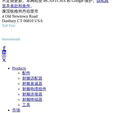
不定期更新。本网站受 reCAPTCHA 和 Google 保护。
隐私政
策
及
条款和条件
。
康涅狄格州丹伯里市
4 Old Newtown Road
Danbury CT 06810 USA
Toll Free
(800) 627-7100
International
(203) 743-9272
Products
配件
射频适配器
射频衰减器
射频电缆组件
射频连接器
射频终端器
工具
市场