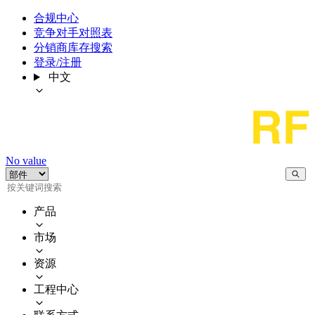
合规中心
竞争对手对照表
分销商库存搜索
登录/注册
中文
No value
产品
市场
资源
工程中心