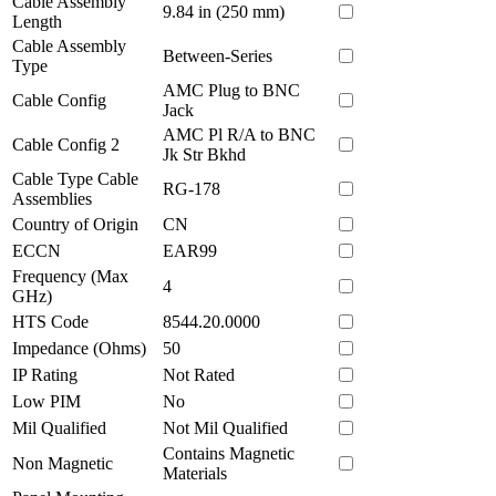
Cable Assembly
9.84 in (250 mm)
Length
Cable Assembly
Between-Series
Type
AMC Plug to BNC
Cable Config
Jack
AMC Pl R/A to BNC
Cable Config 2
Jk Str Bkhd
Cable Type Cable
RG-178
Assemblies
Country of Origin
CN
ECCN
EAR99
Frequency (Max
4
GHz)
HTS Code
8544.20.0000
Impedance (Ohms)
50
IP Rating
Not Rated
Low PIM
No
Mil Qualified
Not Mil Qualified
Contains Magnetic
Non Magnetic
Materials