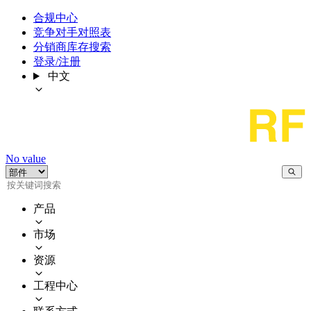
合规中心
竞争对手对照表
分销商库存搜索
登录/注册
中文
No value
产品
市场
资源
工程中心