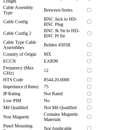
Length
Cable Assembly
Between-Series
Type
BNC Jack to HD-
Cable Config
BNC Plug
BNC Jk Str to HD-
Cable Config 2
BNC Pl Str
Cable Type Cable
Belden 4505R
Assemblies
Country of Origin
MX
ECCN
EAR99
Frequency (Max
12
GHz)
HTS Code
8544.20.0000
Impedance (Ohms)
75
IP Rating
Not Rated
Low PIM
No
Mil Qualified
Not Mil Qualified
Contains Magnetic
Non Magnetic
Materials
Panel Mounting
Not Applicable