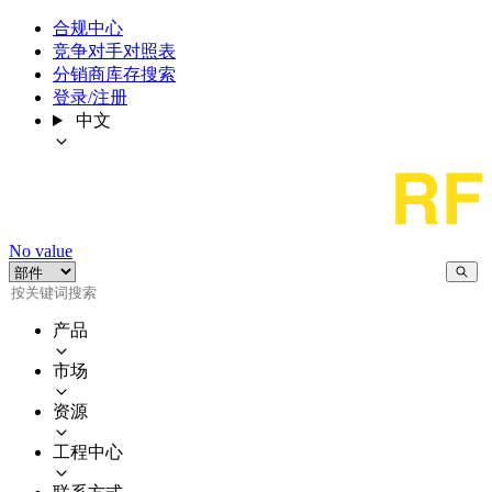
合规中心
竞争对手对照表
分销商库存搜索
登录/注册
中文
No value
产品
市场
资源
工程中心