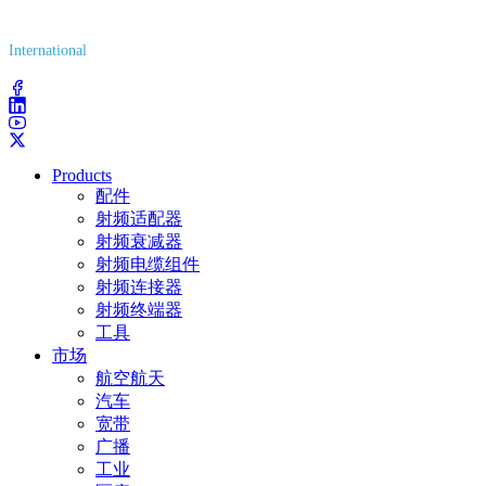
(800) 627-7100
International
(203) 743-9272
Products
配件
射频适配器
射频衰减器
射频电缆组件
射频连接器
射频终端器
工具
市场
航空航天
汽车
宽带
广播
工业