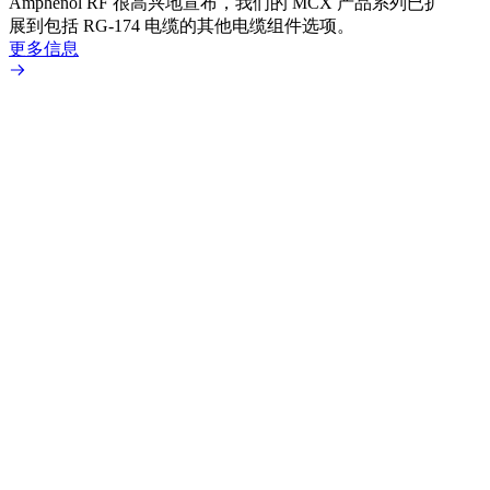
Amphenol RF 很高兴地宣布，我们的 MCX 产品系列已扩
Amp
展到包括 RG-174 电缆的其他电缆组件选项。
为各
更多信息
更多