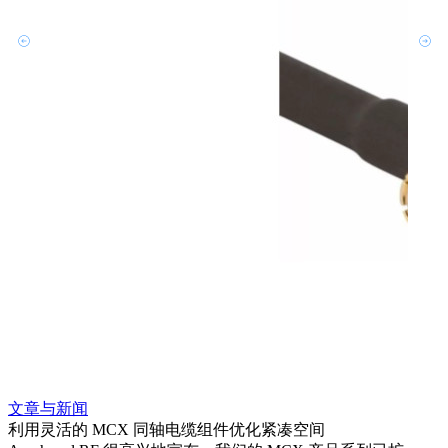
文章与新闻
文章
利用灵活的 MCX 同轴电缆组件优化紧凑空间
扩展