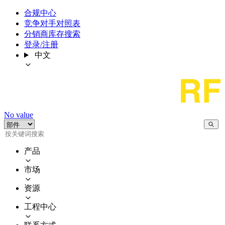
合规中心
竞争对手对照表
分销商库存搜索
登录/注册
中文
No value
产品
市场
资源
工程中心