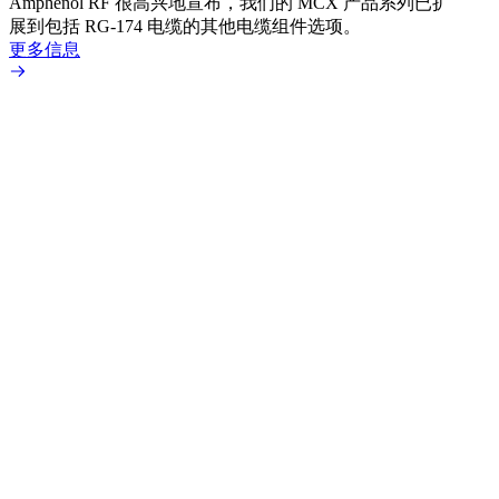
Amphenol RF 很高兴地宣布，我们的 MCX 产品系列已扩
Amp
展到包括 RG-174 电缆的其他电缆组件选项。
为各
更多信息
更多