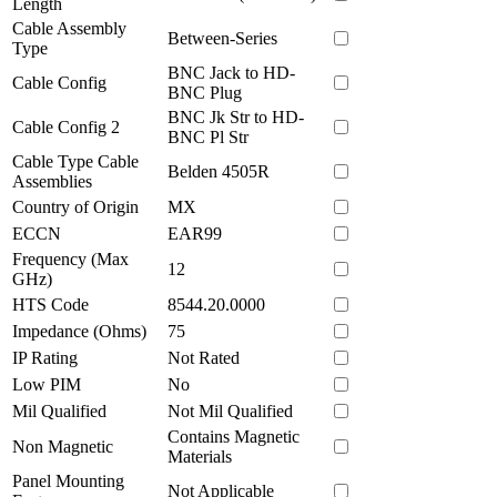
Length
Cable Assembly
Between-Series
Type
BNC Jack to HD-
Cable Config
BNC Plug
BNC Jk Str to HD-
Cable Config 2
BNC Pl Str
Cable Type Cable
Belden 4505R
Assemblies
Country of Origin
MX
ECCN
EAR99
Frequency (Max
12
GHz)
HTS Code
8544.20.0000
Impedance (Ohms)
75
IP Rating
Not Rated
Low PIM
No
Mil Qualified
Not Mil Qualified
Contains Magnetic
Non Magnetic
Materials
Panel Mounting
Not Applicable