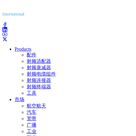
(800) 627-7100
International
(203) 743-9272
Products
配件
射频适配器
射频衰减器
射频电缆组件
射频连接器
射频终端器
工具
市场
航空航天
汽车
宽带
广播
工业