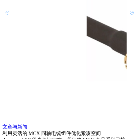
文章与新闻
文章
利用灵活的 MCX 同轴电缆组件优化紧凑空间
扩展