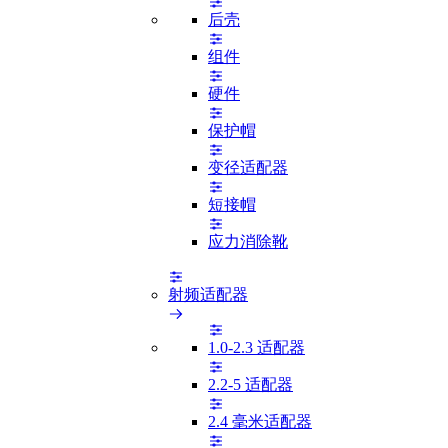
后壳
组件
硬件
保护帽
变径适配器
短接帽
应力消除靴
射频适配器
1.0-2.3 适配器
2.2-5 适配器
2.4 毫米适配器