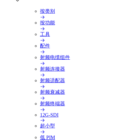
按类别
按功能
工具
配件
射频电缆组件
射频连接器
射频适配器
射频衰减器
射频终端器
12G-SDI
超小型
低 PIM