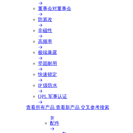
董事会对董事会
防篡改
非磁性
高频率
极端暴露
坚固耐用
快速锁定
IP 级防水
QPL 军事认证
查看所有产品
查看新产品
交叉参考搜索
配件