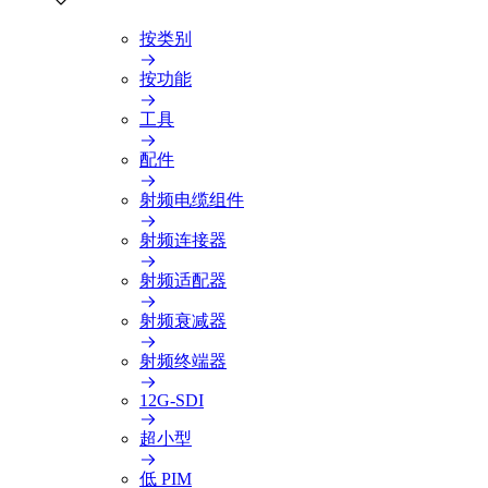
按类别
按功能
工具
配件
射频电缆组件
射频连接器
射频适配器
射频衰减器
射频终端器
12G-SDI
超小型
低 PIM