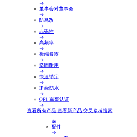
董事会对董事会
防篡改
非磁性
高频率
极端暴露
坚固耐用
快速锁定
IP 级防水
QPL 军事认证
查看所有产品
查看新产品
交叉参考搜索
配件