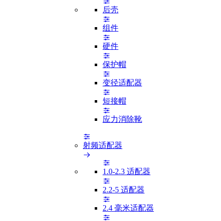
后壳
组件
硬件
保护帽
变径适配器
短接帽
应力消除靴
射频适配器
1.0-2.3 适配器
2.2-5 适配器
2.4 毫米适配器