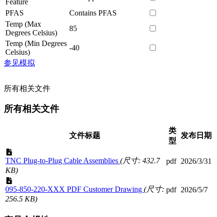
Feature
PFAS
Contains PFAS
Temp (Max
85
Degrees Celsius)
Temp (Min Degrees
-40
Celsius)
参见模拟
所有相关文件
所有相关文件
类
文件标题
发布日期
型
TNC Plug-to-Plug Cable Assemblies
(尺寸: 432.7
pdf
2026/3/31
KB)
095-850-220-XXX PDF Customer Drawing
(尺寸:
pdf
2026/5/7
256.5 KB)