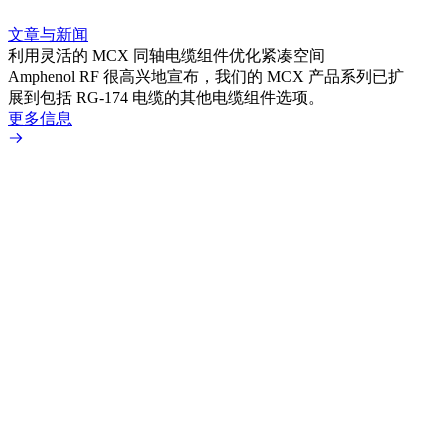
文章与新闻
文章
利用灵活的 MCX 同轴电缆组件优化紧凑空间
扩展
Amphenol RF 很高兴地宣布，我们的 MCX 产品系列已扩
Amp
展到包括 RG-174 电缆的其他电缆组件选项。
为各
更多信息
更多