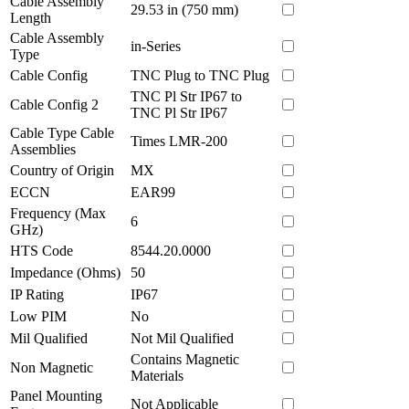
Cable Assembly
29.53 in (750 mm)
Length
Cable Assembly
in-Series
Type
Cable Config
TNC Plug to TNC Plug
TNC Pl Str IP67 to
Cable Config 2
TNC Pl Str IP67
Cable Type Cable
Times LMR-200
Assemblies
Country of Origin
MX
ECCN
EAR99
Frequency (Max
6
GHz)
HTS Code
8544.20.0000
Impedance (Ohms)
50
IP Rating
IP67
Low PIM
No
Mil Qualified
Not Mil Qualified
Contains Magnetic
Non Magnetic
Materials
Panel Mounting
Not Applicable