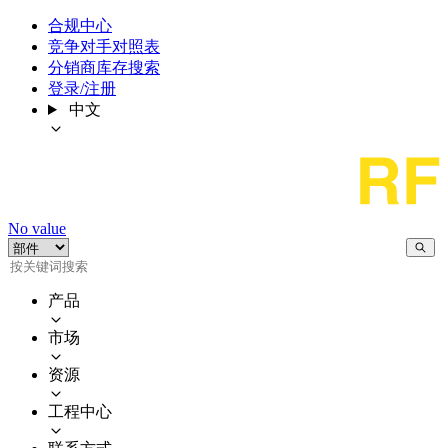
合规中心
竞争对手对照表
分销商库存搜索
登录/注册
中文
No value
产品
市场
资源
工程中心