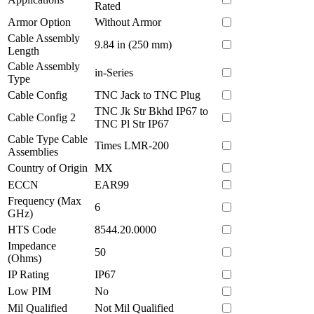
Rated
Armor Option
Without Armor
Cable Assembly
9.84 in (250 mm)
Length
Cable Assembly
in-Series
Type
Cable Config
TNC Jack to TNC Plug
TNC Jk Str Bkhd IP67 to
Cable Config 2
TNC Pl Str IP67
Cable Type Cable
Times LMR-200
Assemblies
Country of Origin
MX
ECCN
EAR99
Frequency (Max
6
GHz)
HTS Code
8544.20.0000
Impedance
50
(Ohms)
IP Rating
IP67
Low PIM
No
Mil Qualified
Not Mil Qualified