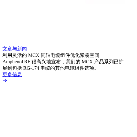
文章与新闻
文章
利用灵活的 MCX 同轴电缆组件优化紧凑空间
扩展
Amphenol RF 很高兴地宣布，我们的 MCX 产品系列已扩
Amp
展到包括 RG-174 电缆的其他电缆组件选项。
为各
更多信息
更多