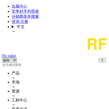
合规中心
竞争对手对照表
分销商库存搜索
登录/注册
中文
No value
产品
市场
资源
工程中心