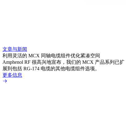
文章与新闻
文章
利用灵活的 MCX 同轴电缆组件优化紧凑空间
扩展
Amphenol RF 很高兴地宣布，我们的 MCX 产品系列已扩
Amp
展到包括 RG-174 电缆的其他电缆组件选项。
为各
更多信息
更多