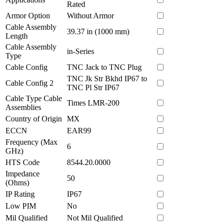
Rated
Armor Option
Without Armor
Cable Assembly
39.37 in (1000 mm)
Length
Cable Assembly
in-Series
Type
Cable Config
TNC Jack to TNC Plug
TNC Jk Str Bkhd IP67 to
Cable Config 2
TNC Pl Str IP67
Cable Type Cable
Times LMR-200
Assemblies
Country of Origin
MX
ECCN
EAR99
Frequency (Max
6
GHz)
HTS Code
8544.20.0000
Impedance
50
(Ohms)
IP Rating
IP67
Low PIM
No
Mil Qualified
Not Mil Qualified