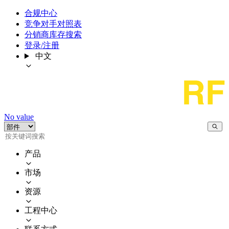
合规中心
竞争对手对照表
分销商库存搜索
登录/注册
中文
No value
产品
市场
资源
工程中心