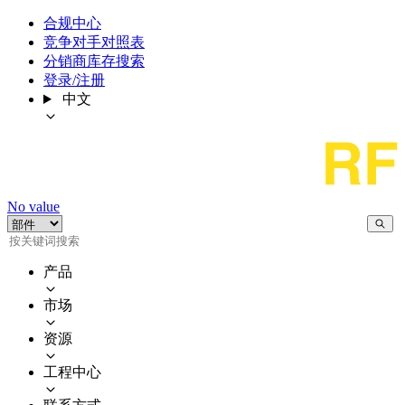
合规中心
竞争对手对照表
分销商库存搜索
登录/注册
中文
No value
产品
市场
资源
工程中心