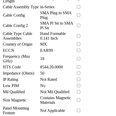
Length
Cable Assembly Type
in-Series
SMA Plug to SMA
Cable Config
Plug
SMA Pl Str to SMA
Cable Config 2
Pl Str
Cable Type Cable
Hand Formable
Assemblies
0.141 Inch
Country of Origin
MX
ECCN
EAR99
Frequency (Max
18
GHz)
HTS Code
8544.20.0000
Impedance (Ohms)
50
IP Rating
Not Rated
Low PIM
No
Mil Qualified
Not Mil Qualified
Contains Magnetic
Non Magnetic
Materials
Panel Mounting
Not Applicable
Feature