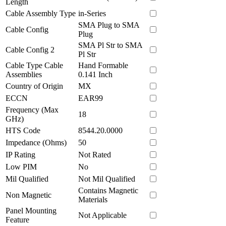
Length
Cable Assembly Type
in-Series
SMA Plug to SMA
Cable Config
Plug
SMA Pl Str to SMA
Cable Config 2
Pl Str
Cable Type Cable
Hand Formable
Assemblies
0.141 Inch
Country of Origin
MX
ECCN
EAR99
Frequency (Max
18
GHz)
HTS Code
8544.20.0000
Impedance (Ohms)
50
IP Rating
Not Rated
Low PIM
No
Mil Qualified
Not Mil Qualified
Contains Magnetic
Non Magnetic
Materials
Panel Mounting
Not Applicable
Feature