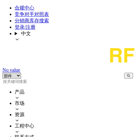
合规中心
竞争对手对照表
分销商库存搜索
登录/注册
中文
No value
产品
市场
资源
工程中心