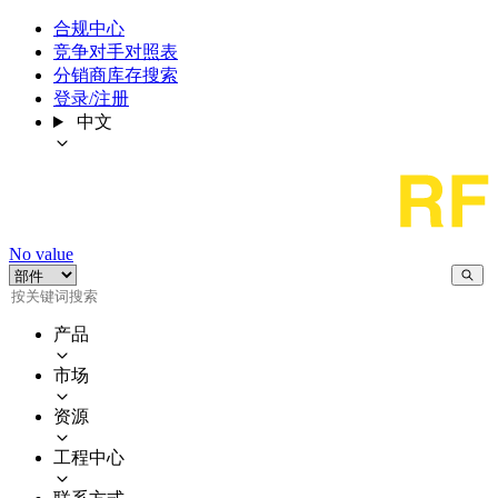
合规中心
竞争对手对照表
分销商库存搜索
登录/注册
中文
No value
产品
市场
资源
工程中心