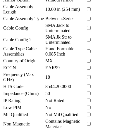
Cable Assembly
10.00 in (254 mm)
Length
Cable Assembly Type
Between-Series
SMA Jack to
Cable Config
Unterminated
SMA Jk Str to
Cable Config 2
Unterminated
Cable Type Cable
Hand Formable
Assemblies
0.085 Inch
Country of Origin
MX
ECCN
EAR99
Frequency (Max
18
GHz)
HTS Code
8544.20.0000
Impedance (Ohms)
50
IP Rating
Not Rated
Low PIM
No
Mil Qualified
Not Mil Qualified
Contains Magnetic
Non Magnetic
Materials