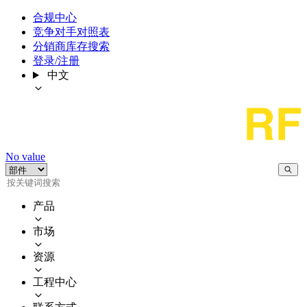
合规中心
竞争对手对照表
分销商库存搜索
登录/注册
中文
No value
产品
市场
资源
工程中心