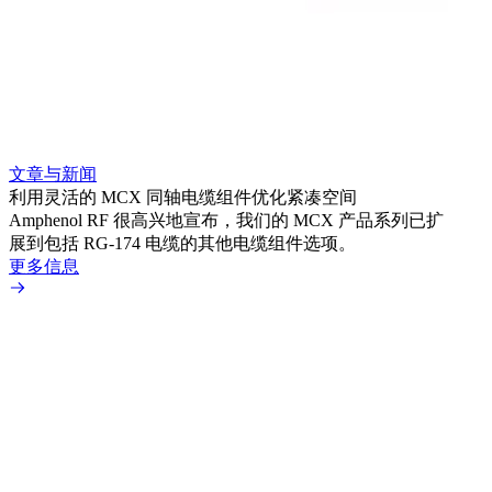
文章与新闻
文章
利用灵活的 MCX 同轴电缆组件优化紧凑空间
扩展
Amphenol RF 很高兴地宣布，我们的 MCX 产品系列已扩
Amp
展到包括 RG-174 电缆的其他电缆组件选项。
为各
更多信息
更多