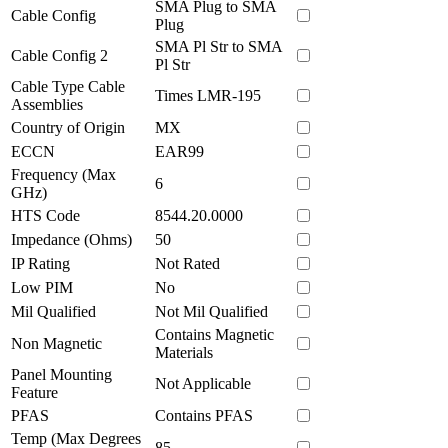
SMA Plug to SMA
Cable Config
Plug
SMA Pl Str to SMA
Cable Config 2
Pl Str
Cable Type Cable
Times LMR-195
Assemblies
Country of Origin
MX
ECCN
EAR99
Frequency (Max
6
GHz)
HTS Code
8544.20.0000
Impedance (Ohms)
50
IP Rating
Not Rated
Low PIM
No
Mil Qualified
Not Mil Qualified
Contains Magnetic
Non Magnetic
Materials
Panel Mounting
Not Applicable
Feature
PFAS
Contains PFAS
Temp (Max Degrees
85