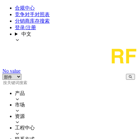
合规中心
竞争对手对照表
分销商库存搜索
登录/注册
中文
No value
产品
市场
资源
工程中心