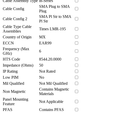
Cable Assembly Type
in-Series
SMA Plug to SMA
Cable Config
Plug
SMA Pl Str to SMA
Cable Config 2
Pl Str
Cable Type Cable
Times LMR-195
Assemblies
Country of Origin
MX
ECCN
EAR99
Frequency (Max
6
GHz)
HTS Code
8544.20.0000
Impedance (Ohms)
50
IP Rating
Not Rated
Low PIM
No
Mil Qualified
Not Mil Qualified
Contains Magnetic
Non Magnetic
Materials
Panel Mounting
Not Applicable
Feature
PFAS
Contains PFAS