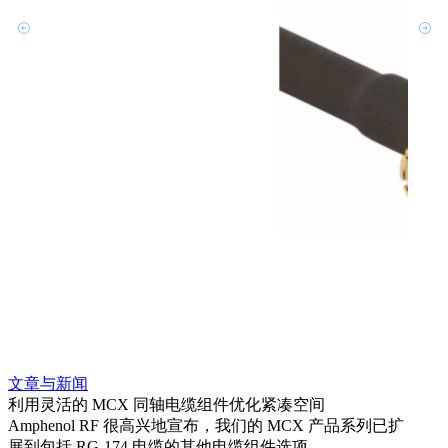
文章与新闻
文章
利用灵活的 MCX 同轴电缆组件优化紧凑空间
扩展
Amphenol RF 很高兴地宣布，我们的 MCX 产品系列已扩
Amp
展到包括 RG-174 电缆的其他电缆组件选项。
为各