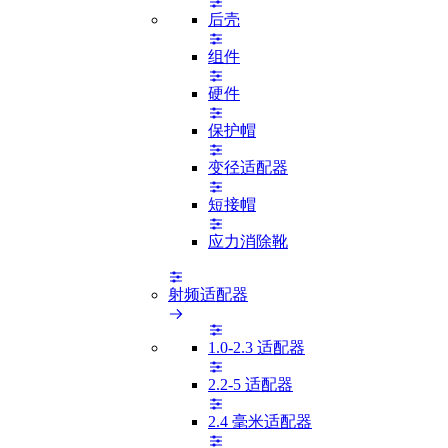
后壳
组件
硬件
保护帽
变径适配器
短接帽
应力消除靴
射频适配器
1.0-2.3 适配器
2.2-5 适配器
2.4 毫米适配器