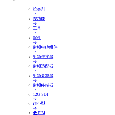
按类别
按功能
工具
配件
射频电缆组件
射频连接器
射频适配器
射频衰减器
射频终端器
12G-SDI
超小型
低 PIM