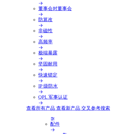
董事会对董事会
防篡改
非磁性
高频率
极端暴露
坚固耐用
快速锁定
IP 级防水
QPL 军事认证
查看所有产品
查看新产品
交叉参考搜索
配件