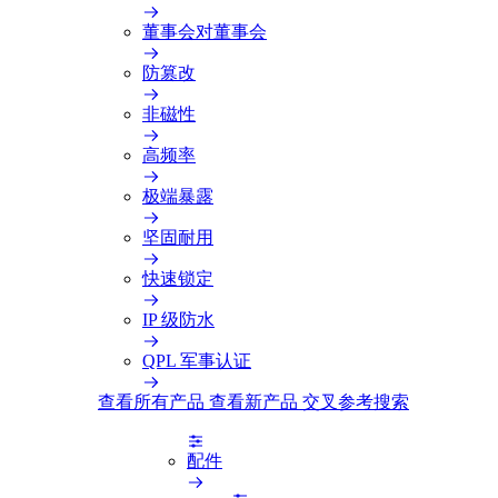
董事会对董事会
防篡改
非磁性
高频率
极端暴露
坚固耐用
快速锁定
IP 级防水
QPL 军事认证
查看所有产品
查看新产品
交叉参考搜索
配件