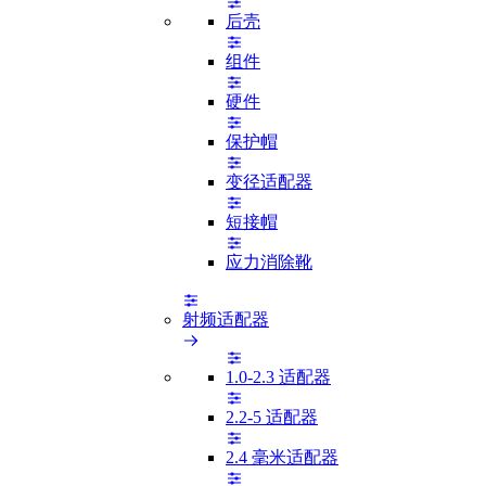
后壳
组件
硬件
保护帽
变径适配器
短接帽
应力消除靴
射频适配器
1.0-2.3 适配器
2.2-5 适配器
2.4 毫米适配器