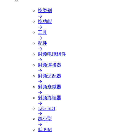
按类别
按功能
工具
配件
射频电缆组件
射频连接器
射频适配器
射频衰减器
射频终端器
12G-SDI
超小型
低 PIM