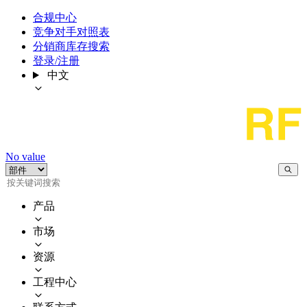
合规中心
竞争对手对照表
分销商库存搜索
登录/注册
中文
No value
产品
市场
资源
工程中心