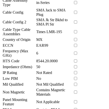
Cable Assembly
in-Series
Type
SMA Jack to SMA
Cable Config
Plug
SMA Jk Str Bkhd to
Cable Config 2
SMA Pl Str
Cable Type Cable
Times LMR-195
Assemblies
Country of Origin
MX
ECCN
EAR99
Frequency (Max
6
GHz)
HTS Code
8544.20.0000
Impedance (Ohms)
50
IP Rating
Not Rated
Low PIM
No
Mil Qualified
Not Mil Qualified
Contains Magnetic
Non Magnetic
Materials
Panel Mounting
Not Applicable
Feature