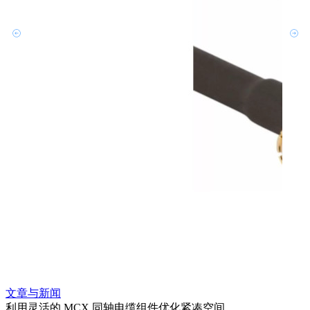
文章与新闻
文章
利用灵活的 MCX 同轴电缆组件优化紧凑空间
扩展