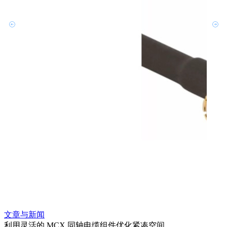
文章与新闻
文章
利用灵活的 MCX 同轴电缆组件优化紧凑空间
扩展