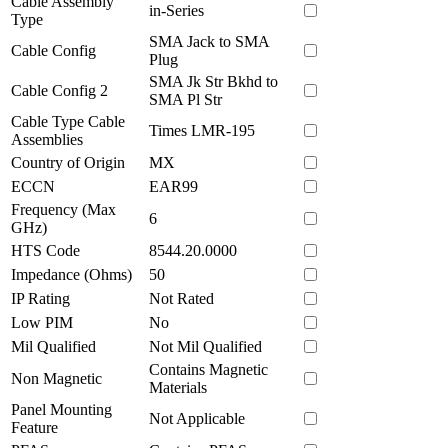
Cable Assembly
in-Series
Type
SMA Jack to SMA
Cable Config
Plug
SMA Jk Str Bkhd to
Cable Config 2
SMA Pl Str
Cable Type Cable
Times LMR-195
Assemblies
Country of Origin
MX
ECCN
EAR99
Frequency (Max
6
GHz)
HTS Code
8544.20.0000
Impedance (Ohms)
50
IP Rating
Not Rated
Low PIM
No
Mil Qualified
Not Mil Qualified
Contains Magnetic
Non Magnetic
Materials
Panel Mounting
Not Applicable
Feature