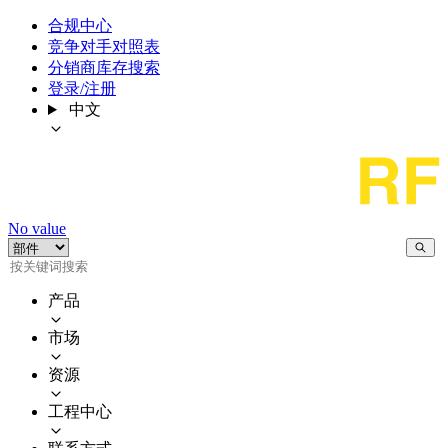
合规中心
竞争对手对照表
分销商库存搜索
登录/注册
中文
No value
产品
市场
资源
工程中心