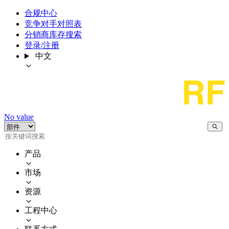
合规中心
竞争对手对照表
分销商库存搜索
登录/注册
中文
No value
产品
市场
资源
工程中心