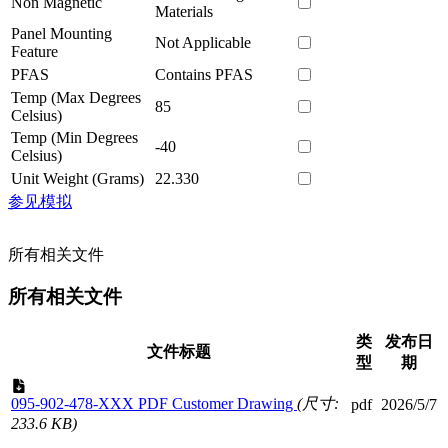
Non Magnetic
Materials
Panel Mounting
Not Applicable
Feature
PFAS
Contains PFAS
Temp (Max Degrees
85
Celsius)
Temp (Min Degrees
-40
Celsius)
Unit Weight (Grams)
22.330
参见模拟
所有相关文件
所有相关文件
类
发布日
文件标题
型
期
095-902-478-XXX PDF Customer Drawing
(尺寸:
pdf
2026/5/7
233.6 KB)