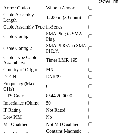
类似产品
Armor Option
Without Armor
Cable Assembly
12.00 in (305 mm)
Length
Cable Assembly Type
in-Series
SMA Plug to SMA
Cable Config
Plug
SMA Pl R/A to SMA
Cable Config 2
Pl R/A
Cable Type Cable
Times LMR-195
Assemblies
Country of Origin
MX
ECCN
EAR99
Frequency (Max
6
GHz)
HTS Code
8544.20.0000
Impedance (Ohms)
50
IP Rating
Not Rated
Low PIM
No
Mil Qualified
Not Mil Qualified
Contains Magnetic