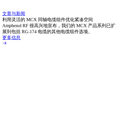
文章与新闻
文章
利用灵活的 MCX 同轴电缆组件优化紧凑空间
扩展
Amphenol RF 很高兴地宣布，我们的 MCX 产品系列已扩
Amp
展到包括 RG-174 电缆的其他电缆组件选项。
为各
更多信息
更多