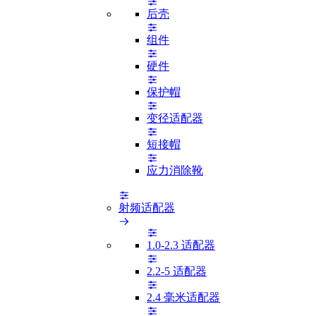
后壳
组件
硬件
保护帽
变径适配器
短接帽
应力消除靴
射频适配器
1.0-2.3 适配器
2.2-5 适配器
2.4 毫米适配器