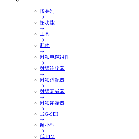
按类别
按功能
工具
配件
射频电缆组件
射频连接器
射频适配器
射频衰减器
射频终端器
12G-SDI
超小型
低 PIM