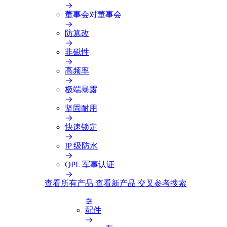
董事会对董事会
防篡改
非磁性
高频率
极端暴露
坚固耐用
快速锁定
IP 级防水
QPL 军事认证
查看所有产品
查看新产品
交叉参考搜索
配件