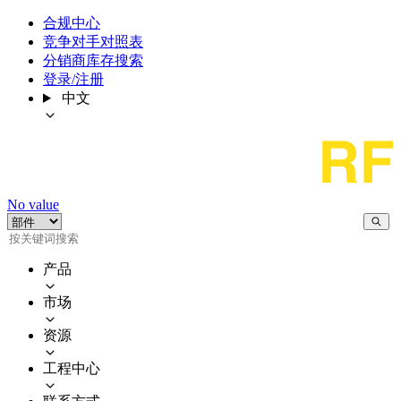
合规中心
竞争对手对照表
分销商库存搜索
登录/注册
中文
No value
产品
市场
资源
工程中心