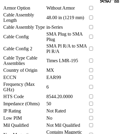
类似产品
Armor Option
Without Armor
Cable Assembly
48.00 in (1219 mm)
Length
Cable Assembly Type
in-Series
SMA Plug to SMA
Cable Config
Plug
SMA Pl R/A to SMA
Cable Config 2
Pl R/A
Cable Type Cable
Times LMR-195
Assemblies
Country of Origin
MX
ECCN
EAR99
Frequency (Max
6
GHz)
HTS Code
8544.20.0000
Impedance (Ohms)
50
IP Rating
Not Rated
Low PIM
No
Mil Qualified
Not Mil Qualified
Contains Magnetic