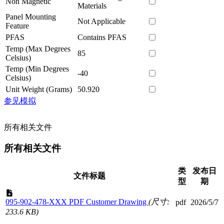
Non Magnetic
Materials
Panel Mounting
Not Applicable
Feature
PFAS
Contains PFAS
Temp (Max Degrees
85
Celsius)
Temp (Min Degrees
-40
Celsius)
Unit Weight (Grams)
50.920
参见模拟
所有相关文件
所有相关文件
类
发布日
文件标题
型
期
095-902-478-XXX PDF Customer Drawing
(尺寸:
pdf
2026/5/7
233.6 KB)