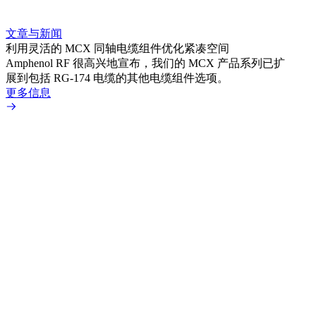
文章与新闻
文章
利用灵活的 MCX 同轴电缆组件优化紧凑空间
扩展
Amphenol RF 很高兴地宣布，我们的 MCX 产品系列已扩
Amp
展到包括 RG-174 电缆的其他电缆组件选项。
为各
更多信息
更多