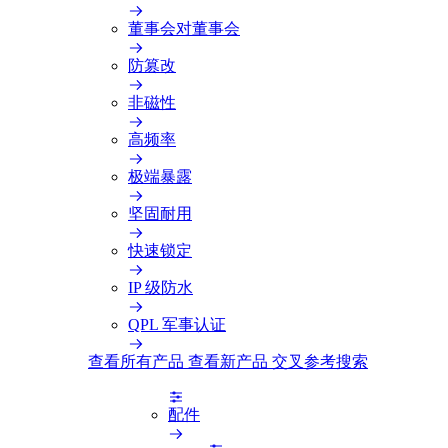
董事会对董事会
防篡改
非磁性
高频率
极端暴露
坚固耐用
快速锁定
IP 级防水
QPL 军事认证
查看所有产品
查看新产品
交叉参考搜索
配件