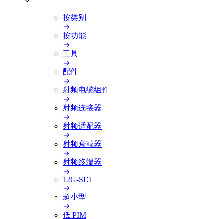
按类别
按功能
工具
配件
射频电缆组件
射频连接器
射频适配器
射频衰减器
射频终端器
12G-SDI
超小型
低 PIM