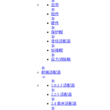
后壳
组件
硬件
保护帽
变径适配器
短接帽
应力消除靴
射频适配器
1.0-2.3 适配器
2.2-5 适配器
2.4 毫米适配器