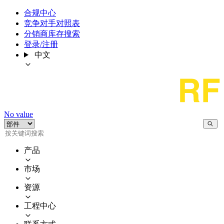
合规中心
竞争对手对照表
分销商库存搜索
登录/注册
中文
No value
产品
市场
资源
工程中心