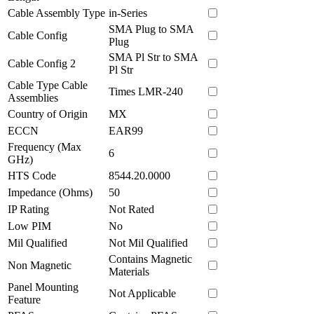
Cable Assembly Type
in-Series
SMA Plug to SMA
Cable Config
Plug
SMA Pl Str to SMA
Cable Config 2
Pl Str
Cable Type Cable
Times LMR-240
Assemblies
Country of Origin
MX
ECCN
EAR99
Frequency (Max
6
GHz)
HTS Code
8544.20.0000
Impedance (Ohms)
50
IP Rating
Not Rated
Low PIM
No
Mil Qualified
Not Mil Qualified
Contains Magnetic
Non Magnetic
Materials
Panel Mounting
Not Applicable
Feature