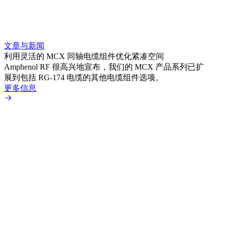
文章与新闻
文章
利用灵活的 MCX 同轴电缆组件优化紧凑空间
扩展
Amphenol RF 很高兴地宣布，我们的 MCX 产品系列已扩
Amp
展到包括 RG-174 电缆的其他电缆组件选项。
为各
更多信息
更多