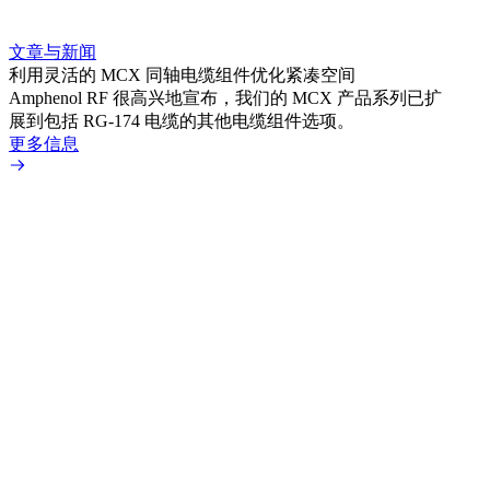
文章与新闻
文章
利用灵活的 MCX 同轴电缆组件优化紧凑空间
扩展
Amphenol RF 很高兴地宣布，我们的 MCX 产品系列已扩
Amp
展到包括 RG-174 电缆的其他电缆组件选项。
为各
更多信息
更多