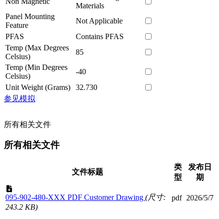
Non Magnetic
Materials
Panel Mounting
Not Applicable
Feature
PFAS
Contains PFAS
Temp (Max Degrees
85
Celsius)
Temp (Min Degrees
-40
Celsius)
Unit Weight (Grams)
32.730
参见模拟
所有相关文件
所有相关文件
类
发布日
文件标题
型
期
095-902-480-XXX PDF Customer Drawing
(尺寸:
pdf
2026/5/7
243.2 KB)