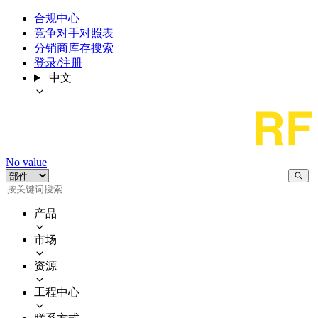
合规中心
竞争对手对照表
分销商库存搜索
登录/注册
中文
No value
产品
市场
资源
工程中心