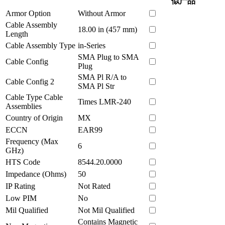
似产品
Armor Option
Without Armor
Cable Assembly
18.00 in (457 mm)
Length
Cable Assembly Type
in-Series
SMA Plug to SMA
Cable Config
Plug
SMA Pl R/A to
Cable Config 2
SMA Pl Str
Cable Type Cable
Times LMR-240
Assemblies
Country of Origin
MX
ECCN
EAR99
Frequency (Max
6
GHz)
HTS Code
8544.20.0000
Impedance (Ohms)
50
IP Rating
Not Rated
Low PIM
No
Mil Qualified
Not Mil Qualified
Contains Magnetic