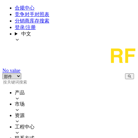
合规中心
竞争对手对照表
分销商库存搜索
登录/注册
中文
No value
产品
市场
资源
工程中心