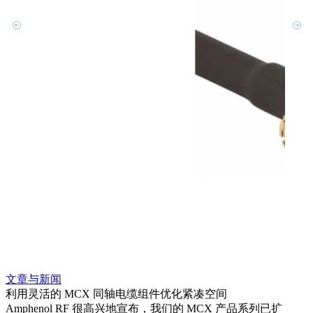
文章与新闻
文章
利用灵活的 MCX 同轴电缆组件优化紧凑空间
扩展
Amphenol RF 很高兴地宣布，我们的 MCX 产品系列已扩
Amp