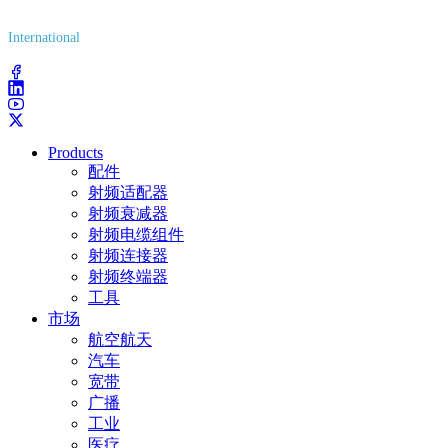
(800) 627-7100
International
(203) 743-9272
Products
配件
射频适配器
射频衰减器
射频电缆组件
射频连接器
射频终端器
工具
市场
航空航天
汽车
宽带
广播
工业
医疗