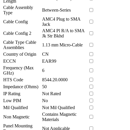
Length
Cable Assembly
Between-Series
Type
AMC4 Plug to SMA
Cable Config
Jack
AMC4 Pl R/A to SMA
Cable Config 2
Jk Str Bkhd
Cable Type Cable
1.13 mm Micro-Cable
Assemblies
Country of Origin
CN
ECCN
EAR99
Frequency (Max
6
GHz)
HTS Code
8544.20.0000
Impedance (Ohms)
50
IP Rating
Not Rated
Low PIM
No
Mil Qualified
Not Mil Qualified
Contains Magnetic
Non Magnetic
Materials
Panel Mounting
Not Applicable