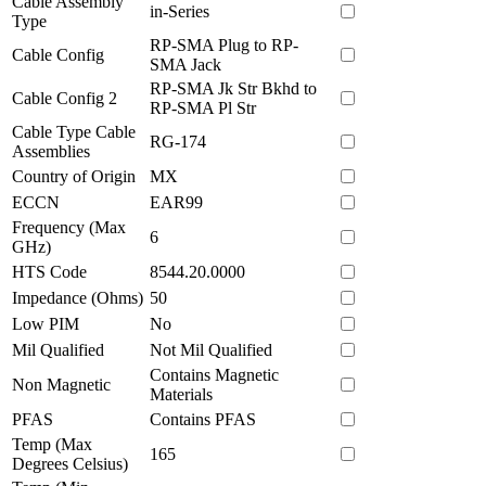
Cable Assembly
in-Series
Type
RP-SMA Plug to RP-
Cable Config
SMA Jack
RP-SMA Jk Str Bkhd to
Cable Config 2
RP-SMA Pl Str
Cable Type Cable
RG-174
Assemblies
Country of Origin
MX
ECCN
EAR99
Frequency (Max
6
GHz)
HTS Code
8544.20.0000
Impedance (Ohms)
50
Low PIM
No
Mil Qualified
Not Mil Qualified
Contains Magnetic
Non Magnetic
Materials
PFAS
Contains PFAS
Temp (Max
165
Degrees Celsius)