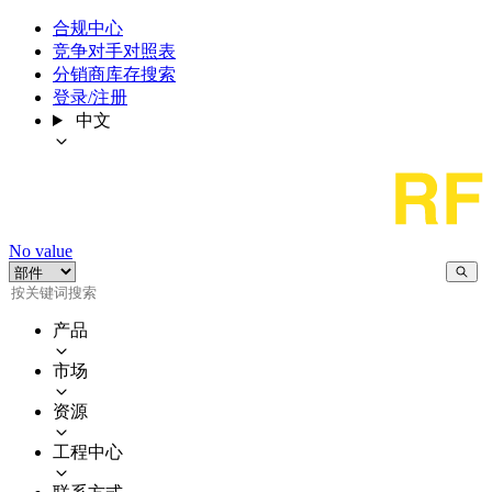
合规中心
竞争对手对照表
分销商库存搜索
登录/注册
中文
No value
产品
市场
资源
工程中心