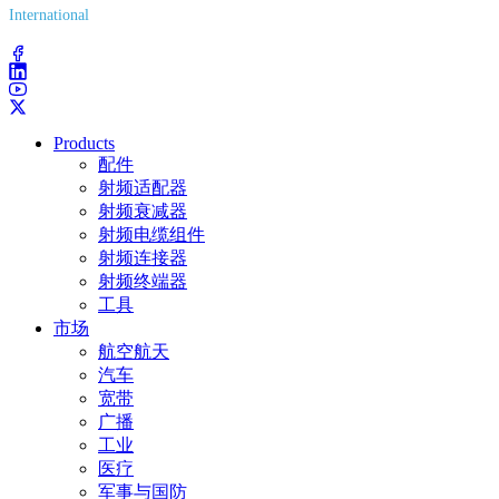
International
(203) 743-9272
Products
配件
射频适配器
射频衰减器
射频电缆组件
射频连接器
射频终端器
工具
市场
航空航天
汽车
宽带
广播
工业
医疗
军事与国防