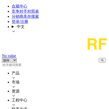
合规中心
竞争对手对照表
分销商库存搜索
登录/注册
中文
No value
产品
市场
资源
工程中心