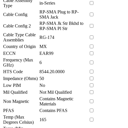
Cable Assembly
in-Series
Type
RP-SMA Plug to RP-
Cable Config
SMA Jack
RP-SMA Jk Str Bkhd to
Cable Config 2
RP-SMA Pl Str
Cable Type Cable
RG-174
Assemblies
Country of Origin
MX
ECCN
EAR99
Frequency (Max
6
GHz)
HTS Code
8544.20.0000
Impedance (Ohms)
50
Low PIM
No
Mil Qualified
Not Mil Qualified
Contains Magnetic
Non Magnetic
Materials
PFAS
Contains PFAS
Temp (Max
165
Degrees Celsius)