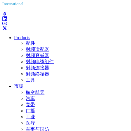
International
(203) 743-9272
Products
配件
射频适配器
射频衰减器
射频电缆组件
射频连接器
射频终端器
工具
市场
航空航天
汽车
宽带
广播
工业
医疗
军事与国防