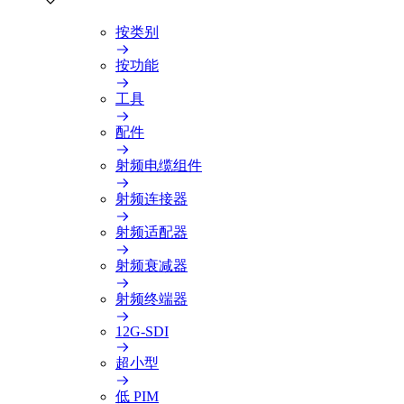
按类别
按功能
工具
配件
射频电缆组件
射频连接器
射频适配器
射频衰减器
射频终端器
12G-SDI
超小型
低 PIM