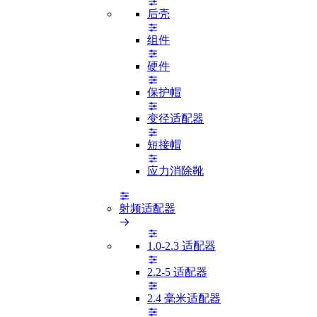
后壳
组件
硬件
保护帽
变径适配器
短接帽
应力消除靴
射频适配器
1.0-2.3 适配器
2.2-5 适配器
2.4 毫米适配器