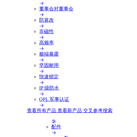
董事会对董事会
防篡改
非磁性
高频率
极端暴露
坚固耐用
快速锁定
IP 级防水
QPL 军事认证
查看所有产品
查看新产品
交叉参考搜索
配件