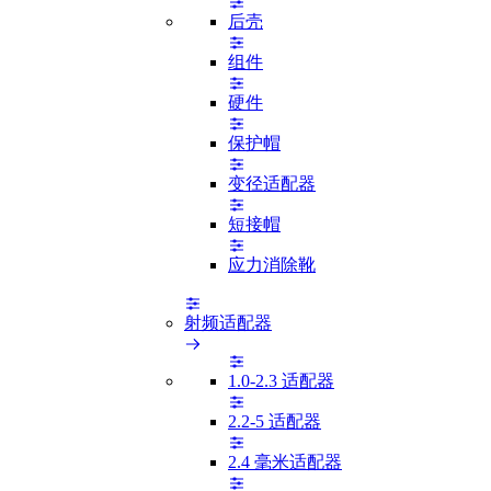
后壳
组件
硬件
保护帽
变径适配器
短接帽
应力消除靴
射频适配器
1.0-2.3 适配器
2.2-5 适配器
2.4 毫米适配器