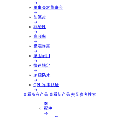
董事会对董事会
防篡改
非磁性
高频率
极端暴露
坚固耐用
快速锁定
IP 级防水
QPL 军事认证
查看所有产品
查看新产品
交叉参考搜索
配件