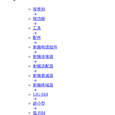
按类别
按功能
工具
配件
射频电缆组件
射频连接器
射频适配器
射频衰减器
射频终端器
12G-SDI
超小型
低 PIM