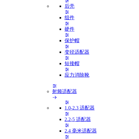
后壳
组件
硬件
保护帽
变径适配器
短接帽
应力消除靴
射频适配器
1.0-2.3 适配器
2.2-5 适配器
2.4 毫米适配器