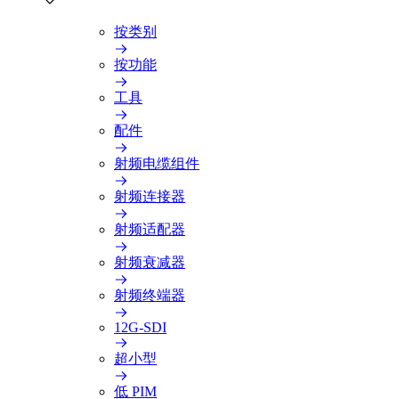
按类别
按功能
工具
配件
射频电缆组件
射频连接器
射频适配器
射频衰减器
射频终端器
12G-SDI
超小型
低 PIM