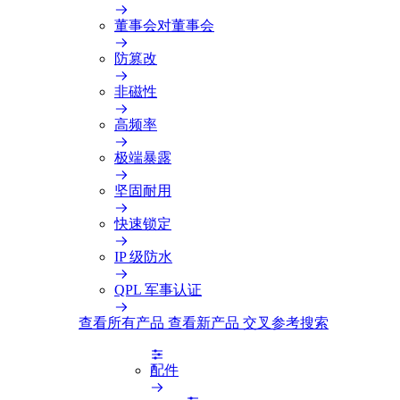
董事会对董事会
防篡改
非磁性
高频率
极端暴露
坚固耐用
快速锁定
IP 级防水
QPL 军事认证
查看所有产品
查看新产品
交叉参考搜索
配件