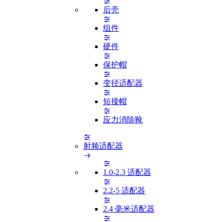
后壳
组件
硬件
保护帽
变径适配器
短接帽
应力消除靴
射频适配器
1.0-2.3 适配器
2.2-5 适配器
2.4 毫米适配器