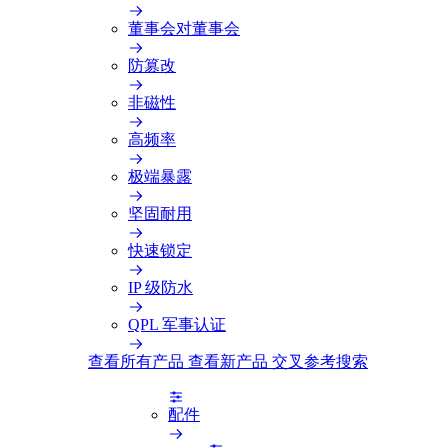
董事会对董事会
防篡改
非磁性
高频率
极端暴露
坚固耐用
快速锁定
IP 级防水
QPL 军事认证
查看所有产品
查看新产品
交叉参考搜索
配件