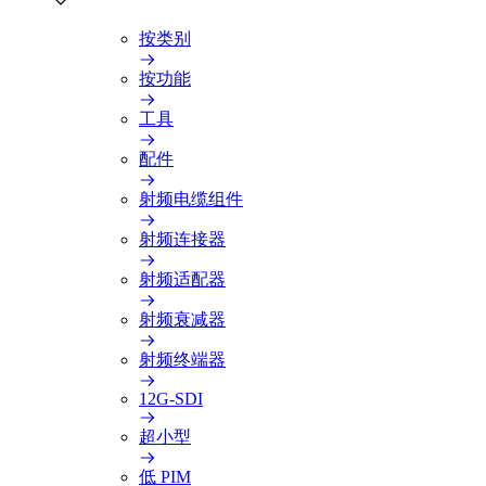
按类别
按功能
工具
配件
射频电缆组件
射频连接器
射频适配器
射频衰减器
射频终端器
12G-SDI
超小型
低 PIM