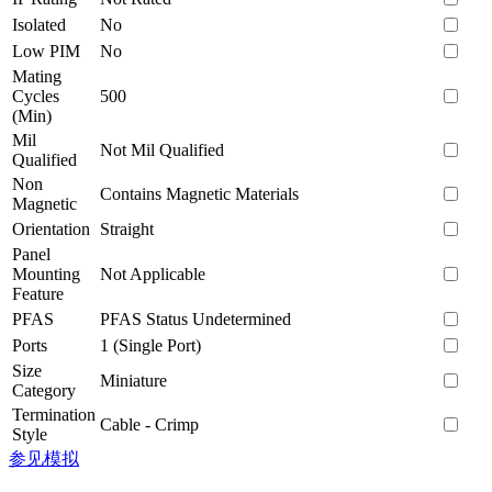
Isolated
No
Low PIM
No
Mating
Cycles
500
(Min)
Mil
Not Mil Qualified
Qualified
Non
Contains Magnetic Materials
Magnetic
Orientation
Straight
Panel
Mounting
Not Applicable
Feature
PFAS
PFAS Status Undetermined
Ports
1 (Single Port)
Size
Miniature
Category
Termination
Cable - Crimp
Style
参见模拟