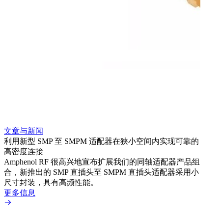
文章与新闻
文章
利用新型 SMP 至 SMPM 适配器在狭小空间内实现可靠的
防扭
高密度连接
Amp
Amphenol RF 很高兴地宣布扩展我们的同轴适配器产品组
品系
合，新推出的 SMP 直插头至 SMPM 直插头适配器采用小
更多
尺寸封装，具有高频性能。
更多信息