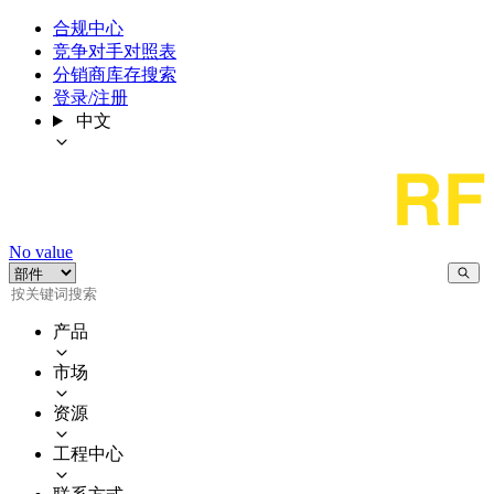
合规中心
竞争对手对照表
分销商库存搜索
登录/注册
中文
No value
产品
市场
资源
工程中心