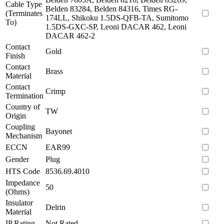
Cable Type
Belden 83284, Belden 84316, Times RG-
(Terminates
174LL, Shikoku 1.5DS-QFB-TA, Sumitomo
To)
1.5DS-GXC-SP, Leoni DACAR 462, Leoni
DACAR 462-2
Contact
Gold
Finish
Contact
Brass
Material
Contact
Crimp
Termination
Country of
TW
Origin
Coupling
Bayonet
Mechanism
ECCN
EAR99
Gender
Plug
HTS Code
8536.69.4010
Impedance
50
(Ohms)
Insulator
Delrin
Material
IP Rating
Not Rated