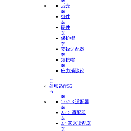
后壳
组件
硬件
保护帽
变径适配器
短接帽
应力消除靴
射频适配器
1.0-2.3 适配器
2.2-5 适配器
2.4 毫米适配器