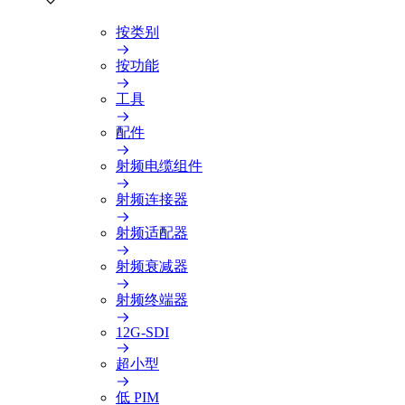
按类别
按功能
工具
配件
射频电缆组件
射频连接器
射频适配器
射频衰减器
射频终端器
12G-SDI
超小型
低 PIM