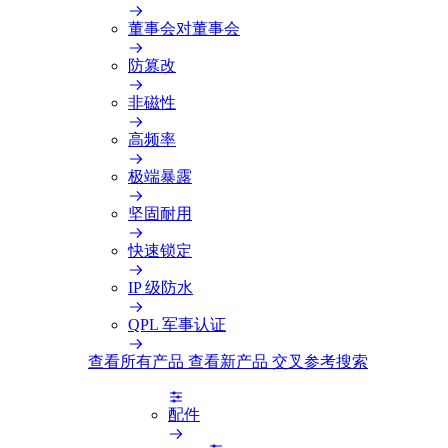
董事会对董事会
防篡改
非磁性
高频率
极端暴露
坚固耐用
快速锁定
IP 级防水
QPL 军事认证
查看所有产品
查看新产品
交叉参考搜索
配件