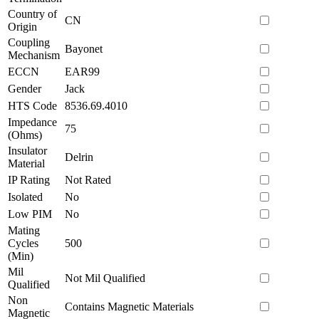
Country of
CN
Origin
Coupling
Bayonet
Mechanism
ECCN
EAR99
Gender
Jack
HTS Code
8536.69.4010
Impedance
75
(Ohms)
Insulator
Delrin
Material
IP Rating
Not Rated
Isolated
No
Low PIM
No
Mating
Cycles
500
(Min)
Mil
Not Mil Qualified
Qualified
Non
Contains Magnetic Materials
Magnetic