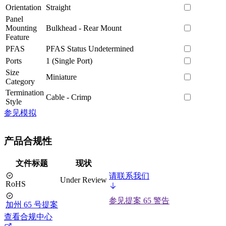
Orientation
Straight
Panel
Mounting
Bulkhead - Rear Mount
Feature
PFAS
PFAS Status Undetermined
Ports
1 (Single Port)
Size
Miniature
Category
Termination
Cable - Crimp
Style
参见模拟
产品合规性
文件标题
现状
请联系我们
Under Review
RoHS
参见提案 65 警告
加州 65 号提案
查看合规中心