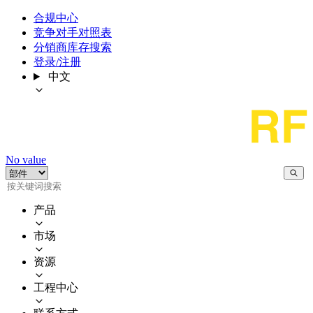
合规中心
竞争对手对照表
分销商库存搜索
登录/注册
中文
No value
产品
市场
资源
工程中心