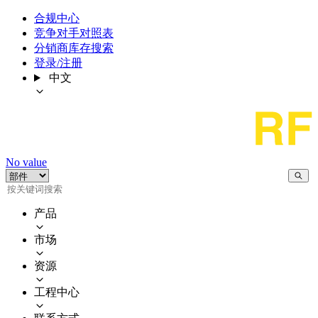
合规中心
竞争对手对照表
分销商库存搜索
登录/注册
中文
No value
产品
市场
资源
工程中心