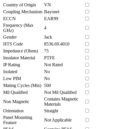
Country of Origin
VN
Coupling Mechanism
Bayonet
ECCN
EAR99
Frequency (Max
4
GHz)
Gender
Jack
HTS Code
8536.69.4010
Impedance (Ohms)
75
Insulator Material
PTFE
IP Rating
Not Rated
Isolated
No
Low PIM
No
Mating Cycles (Min)
500
Mil Qualified
Not Mil Qualified
Contains Magnetic
Non Magnetic
Materials
Orientation
Straight
Panel Mounting
Not Applicable
Feature