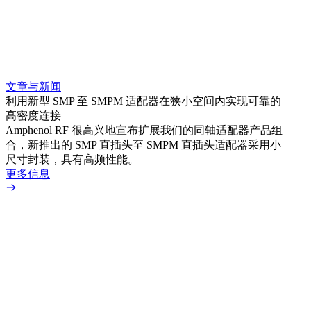
文章与新闻
文章
利用新型 SMP 至 SMPM 适配器在狭小空间内实现可靠的
防扭
高密度连接
Amp
Amphenol RF 很高兴地宣布扩展我们的同轴适配器产品组
品系
合，新推出的 SMP 直插头至 SMPM 直插头适配器采用小
更多
尺寸封装，具有高频性能。
更多信息