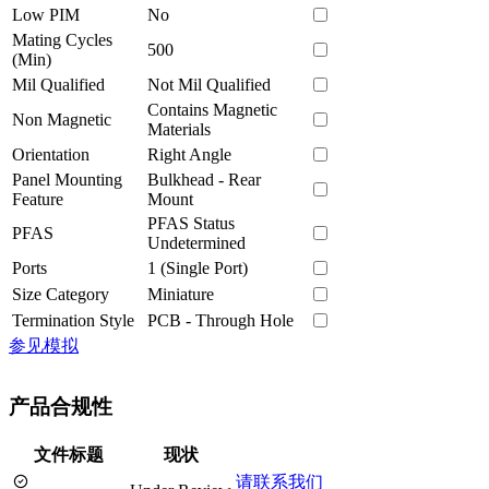
Low PIM
No
Mating Cycles
500
(Min)
Mil Qualified
Not Mil Qualified
Contains Magnetic
Non Magnetic
Materials
Orientation
Right Angle
Panel Mounting
Bulkhead - Rear
Feature
Mount
PFAS Status
PFAS
Undetermined
Ports
1 (Single Port)
Size Category
Miniature
Termination Style
PCB - Through Hole
参见模拟
产品合规性
文件标题
现状
请联系我们