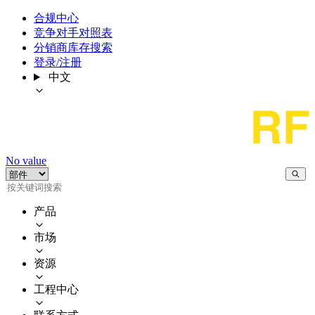
合规中心
竞争对手对照表
分销商库存搜索
登录/注册
中文
No value
产品
市场
资源
工程中心