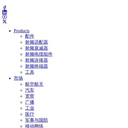
(203) 743-9272
Products
配件
射频适配器
射频衰减器
射频电缆组件
射频连接器
射频终端器
工具
市场
航空航天
汽车
宽带
广播
工业
医疗
军事与国防
移动网络