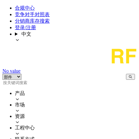
合规中心
竞争对手对照表
分销商库存搜索
登录/注册
中文
No value
产品
市场
资源
工程中心