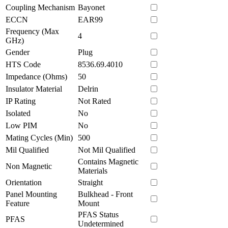
Coupling Mechanism
Bayonet
ECCN
EAR99
Frequency (Max
4
GHz)
Gender
Plug
HTS Code
8536.69.4010
Impedance (Ohms)
50
Insulator Material
Delrin
IP Rating
Not Rated
Isolated
No
Low PIM
No
Mating Cycles (Min)
500
Mil Qualified
Not Mil Qualified
Contains Magnetic
Non Magnetic
Materials
Orientation
Straight
Panel Mounting
Bulkhead - Front
Feature
Mount
PFAS Status
PFAS
Undetermined