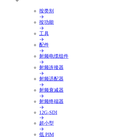
按类别
按功能
工具
配件
射频电缆组件
射频连接器
射频适配器
射频衰减器
射频终端器
12G-SDI
超小型
低 PIM