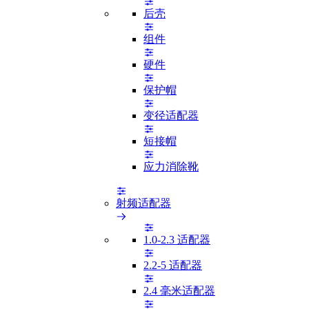
后壳
组件
硬件
保护帽
变径适配器
短接帽
应力消除靴
射频适配器
1.0-2.3 适配器
2.2-5 适配器
2.4 毫米适配器