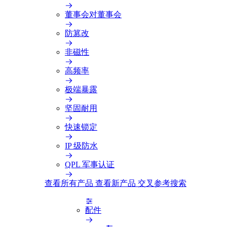
董事会对董事会
防篡改
非磁性
高频率
极端暴露
坚固耐用
快速锁定
IP 级防水
QPL 军事认证
查看所有产品
查看新产品
交叉参考搜索
配件