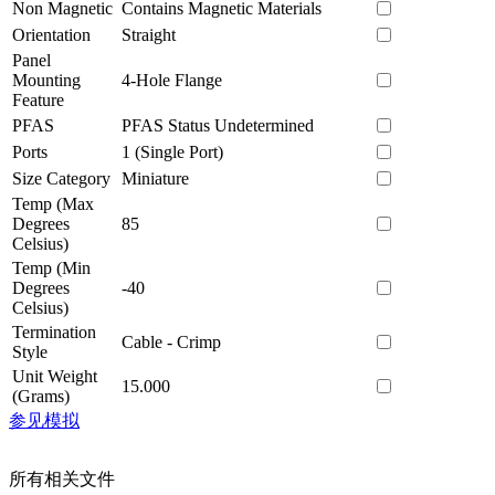
Non Magnetic
Contains Magnetic Materials
Orientation
Straight
Panel
Mounting
4-Hole Flange
Feature
PFAS
PFAS Status Undetermined
Ports
1 (Single Port)
Size Category
Miniature
Temp (Max
Degrees
85
Celsius)
Temp (Min
Degrees
-40
Celsius)
Termination
Cable - Crimp
Style
Unit Weight
15.000
(Grams)
参见模拟
所有相关文件