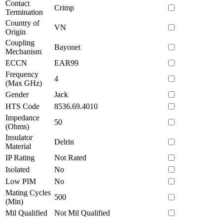
Contact
Crimp
Termination
Country of
VN
Origin
Coupling
Bayonet
Mechanism
ECCN
EAR99
Frequency
4
(Max GHz)
Gender
Jack
HTS Code
8536.69.4010
Impedance
50
(Ohms)
Insulator
Delrin
Material
IP Rating
Not Rated
Isolated
No
Low PIM
No
Mating Cycles
500
(Min)
Mil Qualified
Not Mil Qualified