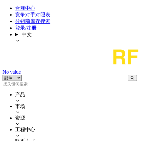
合规中心
竞争对手对照表
分销商库存搜索
登录/注册
中文
No value
产品
市场
资源
工程中心