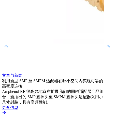
文章与新闻
文章
利用新型 SMP 至 SMPM 适配器在狭小空间内实现可靠的
防扭
高密度连接
Amp
Amphenol RF 很高兴地宣布扩展我们的同轴适配器产品组
品系
合，新推出的 SMP 直插头至 SMPM 直插头适配器采用小
更多
尺寸封装，具有高频性能。
更多信息