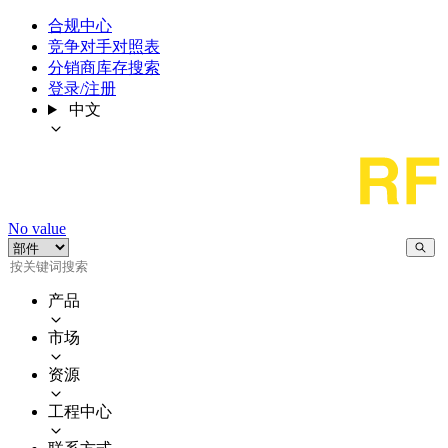
合规中心
竞争对手对照表
分销商库存搜索
登录/注册
中文
No value
产品
市场
资源
工程中心