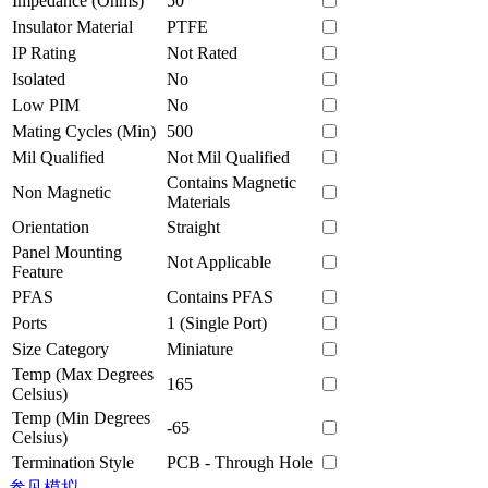
Impedance (Ohms)
50
Insulator Material
PTFE
IP Rating
Not Rated
Isolated
No
Low PIM
No
Mating Cycles (Min)
500
Mil Qualified
Not Mil Qualified
Contains Magnetic
Non Magnetic
Materials
Orientation
Straight
Panel Mounting
Not Applicable
Feature
PFAS
Contains PFAS
Ports
1 (Single Port)
Size Category
Miniature
Temp (Max Degrees
165
Celsius)
Temp (Min Degrees
-65
Celsius)
Termination Style
PCB - Through Hole
参见模拟