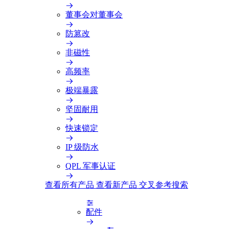
董事会对董事会
防篡改
非磁性
高频率
极端暴露
坚固耐用
快速锁定
IP 级防水
QPL 军事认证
查看所有产品
查看新产品
交叉参考搜索
配件