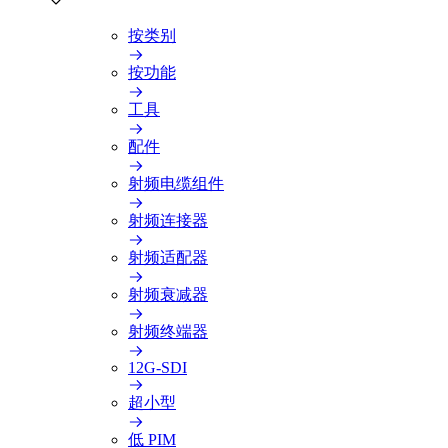
按类别
按功能
工具
配件
射频电缆组件
射频连接器
射频适配器
射频衰减器
射频终端器
12G-SDI
超小型
低 PIM