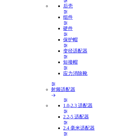
后壳
组件
硬件
保护帽
变径适配器
短接帽
应力消除靴
射频适配器
1.0-2.3 适配器
2.2-5 适配器
2.4 毫米适配器