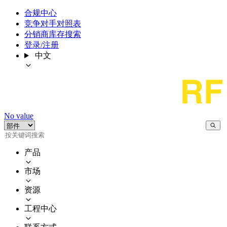
合规中心
竞争对手对照表
分销商库存搜索
登录/注册
中文
No value
产品
市场
资源
工程中心