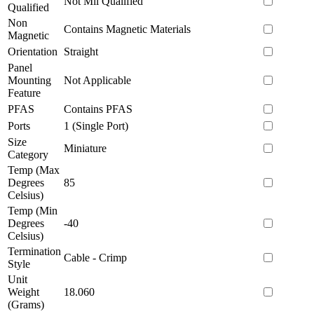
Not Mil Qualified
Qualified
Non
Contains Magnetic Materials
Magnetic
Orientation
Straight
Panel
Mounting
Not Applicable
Feature
PFAS
Contains PFAS
Ports
1 (Single Port)
Size
Miniature
Category
Temp (Max
Degrees
85
Celsius)
Temp (Min
Degrees
-40
Celsius)
Termination
Cable - Crimp
Style
Unit
Weight
18.060
(Grams)