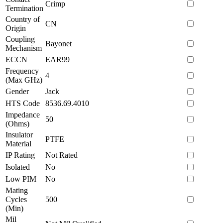
Crimp
Termination
Country of
CN
Origin
Coupling
Bayonet
Mechanism
ECCN
EAR99
Frequency
4
(Max GHz)
Gender
Jack
HTS Code
8536.69.4010
Impedance
50
(Ohms)
Insulator
PTFE
Material
IP Rating
Not Rated
Isolated
No
Low PIM
No
Mating
Cycles
500
(Min)
Mil