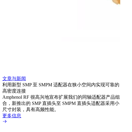
文章与新闻
文章
利用新型 SMP 至 SMPM 适配器在狭小空间内实现可靠的
防扭
高密度连接
Amp
Amphenol RF 很高兴地宣布扩展我们的同轴适配器产品组
品系
合，新推出的 SMP 直插头至 SMPM 直插头适配器采用小
更多
尺寸封装，具有高频性能。
更多信息