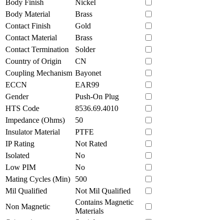
Body Finish
Nickel
Body Material
Brass
Contact Finish
Gold
Contact Material
Brass
Contact Termination
Solder
Country of Origin
CN
Coupling Mechanism
Bayonet
ECCN
EAR99
Gender
Push-On Plug
HTS Code
8536.69.4010
Impedance (Ohms)
50
Insulator Material
PTFE
IP Rating
Not Rated
Isolated
No
Low PIM
No
Mating Cycles (Min)
500
Mil Qualified
Not Mil Qualified
Contains Magnetic
Non Magnetic
Materials