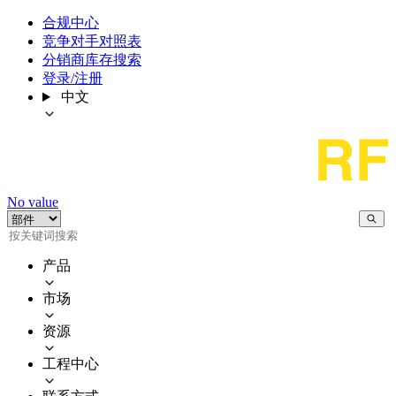
合规中心
竞争对手对照表
分销商库存搜索
登录/注册
中文
No value
产品
市场
资源
工程中心