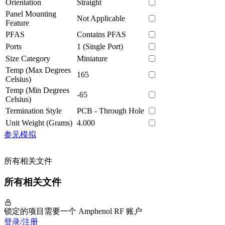
Orientation
Straight
Panel Mounting
Not Applicable
Feature
PFAS
Contains PFAS
Ports
1 (Single Port)
Size Category
Miniature
Temp (Max Degrees
165
Celsius)
Temp (Min Degrees
-65
Celsius)
Termination Style
PCB - Through Hole
Unit Weight (Grams)
4.000
参见模拟
所有相关文件
所有相关文件
锁定的项目需要一个 Amphenol RF 账户
登录/注册