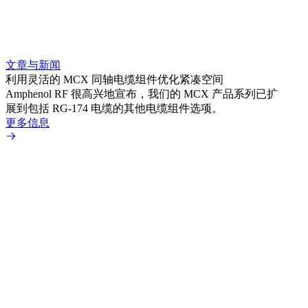
文章与新闻
文章
利用灵活的 MCX 同轴电缆组件优化紧凑空间
扩展
Amphenol RF 很高兴地宣布，我们的 MCX 产品系列已扩
Amp
展到包括 RG-174 电缆的其他电缆组件选项。
为各
更多信息
更多