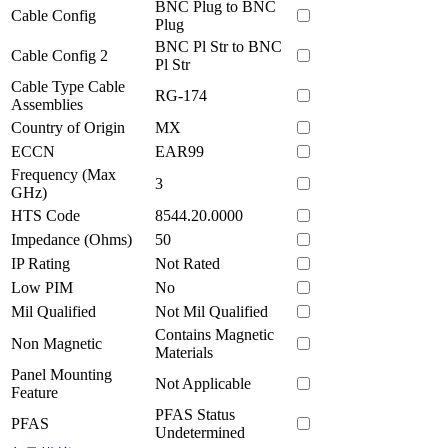
BNC Plug to BNC
Cable Config
Plug
BNC Pl Str to BNC
Cable Config 2
Pl Str
Cable Type Cable
RG-174
Assemblies
Country of Origin
MX
ECCN
EAR99
Frequency (Max
3
GHz)
HTS Code
8544.20.0000
Impedance (Ohms)
50
IP Rating
Not Rated
Low PIM
No
Mil Qualified
Not Mil Qualified
Contains Magnetic
Non Magnetic
Materials
Panel Mounting
Not Applicable
Feature
PFAS Status
PFAS
Undetermined