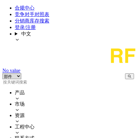
合规中心
竞争对手对照表
分销商库存搜索
登录/注册
中文
No value
产品
市场
资源
工程中心