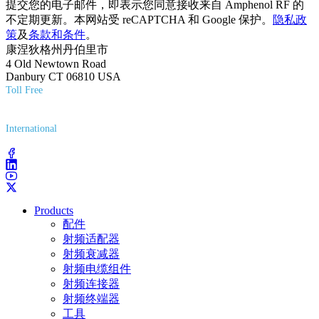
提交您的电子邮件，即表示您同意接收来自 Amphenol RF 的
不定期更新。本网站受 reCAPTCHA 和 Google 保护。
隐私政
策
及
条款和条件
。
康涅狄格州丹伯里市
4 Old Newtown Road
Danbury CT 06810 USA
Toll Free
(800) 627-7100
International
(203) 743-9272
Products
配件
射频适配器
射频衰减器
射频电缆组件
射频连接器
射频终端器
工具